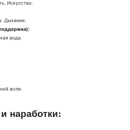
сть. Искусство.
х. Дыхание.
 поддержка):
кая вода.
ной воли.
и наработки: