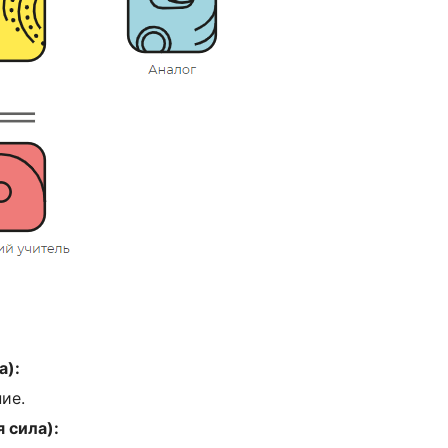
а):
ие.
 сила):