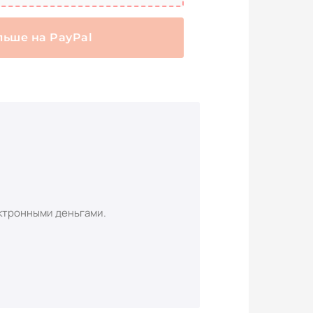
льше на PayPal
ктронными деньгами.