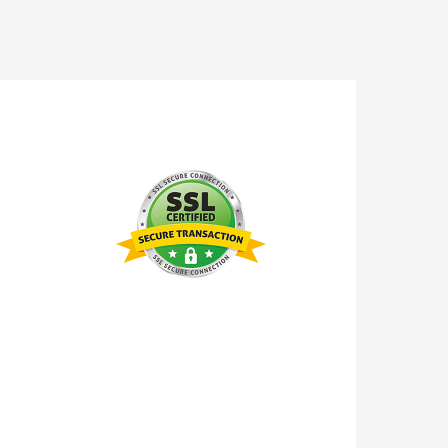
Все данные под защитой.
водится через защенное соединение
платежного агрегатора.