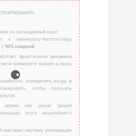
стоятельного
ие на легендарный курс!
п к миникурсу-бестселлеру
 с
10% скидкой
.
аботает фрактальная динамика
гам и примените знание в своих
ошибочно определять когда и
анировать, чтобы получать
ультат.
е время как рычаг вашей
помощью этого мощнейшего
3-шаговую систему реализации