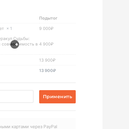
Подытог
лет
× 1
9 000
₽
Оракул Судьбы:
и совместимость в
4 900
₽
13 900
₽
13 900
₽
Применить
ными картами через PayPal