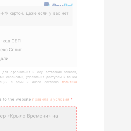
-РФ картой. Даже если у вас нет
R-код СБП
декс Сплит
дели
 для оформления и осуществления заказов,
ми сервисами, управления доступом к вашей
икации с вами и иного согласно
политика
ee to the website
правила и условия
*
ер «Крыло Времени» на